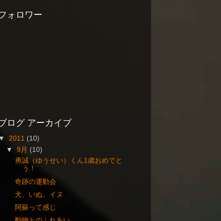
フォロワー
ブログ アーカイブ
▼
2011
(10)
▼
9月
(10)
勇誠（ゆうせい）くん1歳おめでと
う！
奇跡の運動会
犬、いぬ、イヌ
阿蘇って感じ
動物とのふれあい